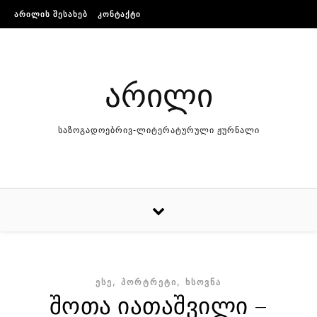
Skip to content
ᲐᲠᲘᲚᲘᲡ ᲨᲔᲡᲐᲮᲔᲑ
ᲙᲝᲜᲢᲐᲥᲢᲘ
არილი
საზოგადოებრივ-ლიტერატურული ჟურნალი
,
,
ᲔᲡᲔ
ᲞᲝᲠᲢᲠᲔᲢᲘ
ᲮᲡᲝᲕᲜᲐ
შოთა იათაშვილი –