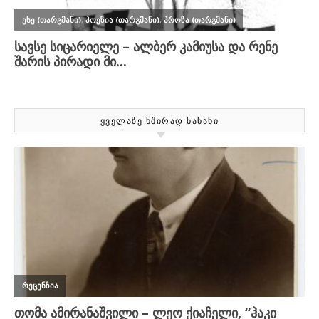
ᲧᲕᲔᲚᲐᲖᲔ ᲮᲨᲘᲠᲐᲓ ᲜᲐᲜᲐᲮᲘ