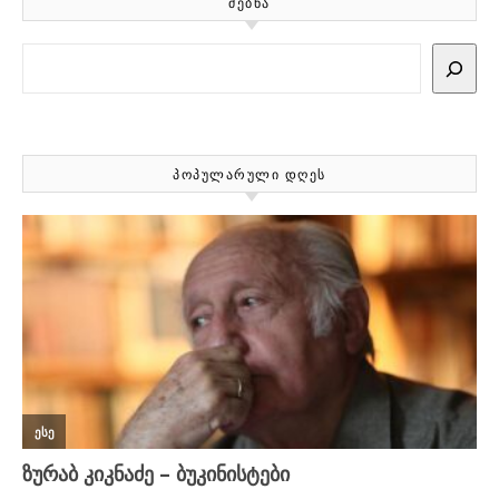
ᲫᲔᲑᲜᲐ
Search
ᲞᲝᲞᲣᲚᲐᲠᲣᲚᲘ ᲓᲦᲔᲡ