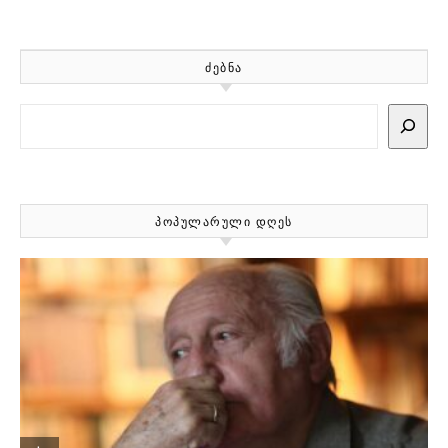
ᲫᲔᲑᲜᲐ
Search
ᲞᲝᲞᲣᲚᲐᲠᲣᲚᲘ ᲓᲦᲔᲡ