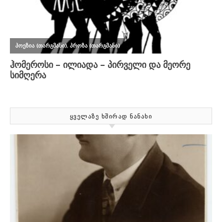
ᲧᲕᲔᲚᲐᲖᲔ ᲮᲨᲘᲠᲐᲓ ᲜᲐᲜᲐᲮᲘ