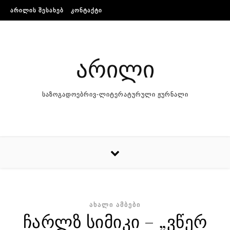
Skip to content
ᲐᲠᲘᲚᲘᲡ ᲨᲔᲡᲐᲮᲔᲑ
ᲙᲝᲜᲢᲐᲥᲢᲘ
არილი
საზოგადოებრივ-ლიტერატურული ჟურნალი
ᲐᲮᲐᲚᲘ ᲐᲛᲑᲔᲑᲘ
ჩარლზ სიმიკი – „ვწერ