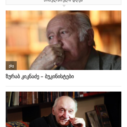
ᲞᲝᲞᲣᲚᲐᲠᲣᲚᲘ ᲓᲦᲔᲡ