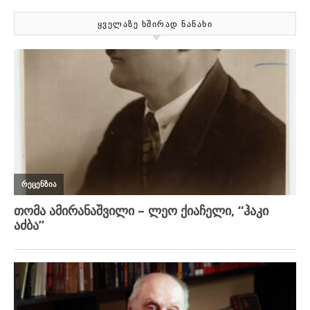
ᲧᲕᲔᲚᲐᲖᲔ ᲮᲨᲘᲠᲐᲓ ᲜᲐᲜᲐᲮᲘ