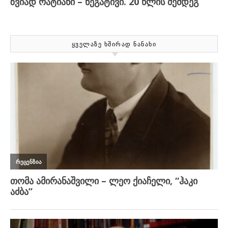
ᲧᲕᲔᲚᲐᲖᲔ ᲮᲨᲘᲠᲐᲓ ᲜᲐᲜᲐᲮᲘ