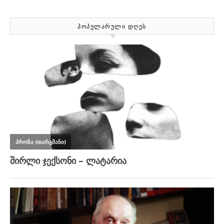
ᲞᲝᲞᲣᲚᲐᲠᲣᲚᲘ ᲓᲦᲔᲡ