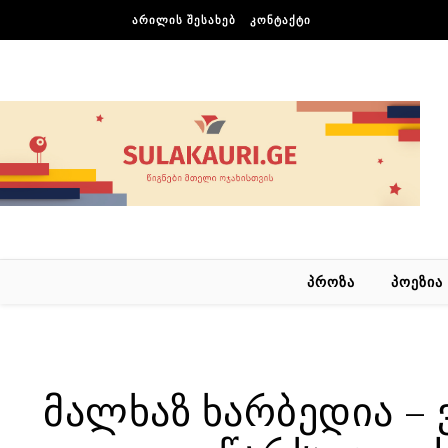
Skip to content
ᲐᲠᲘᲚᲘᲡ ᲨᲔᲡᲐᲮᲔᲑ
ᲙᲝᲜᲢᲐᲥᲢᲘ
ᲞᲠᲝᲖᲐ
ᲞᲝᲔᲖᲘᲐ
მალხაზ ხარბედია – 