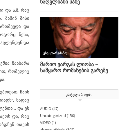
 და ა.შ. რაც
, მაშინ მისი
ართმევდა და
როგორც წესი,
ოავლენდენ და
შია. ჩააბარა
ლით, რომელიც
და.
რებოდათ, ჩაის
ᲙᲐᲢᲔᲒᲝᲠᲘᲔᲑᲘ
იადს“, სადაც
ლენთა… და ეს
AUDIO
(47)
Uncategorized
(150)
აქოს და, რაც
VIDEO
(1)
ობდნენ თავის
ახალი ამბები
(307)