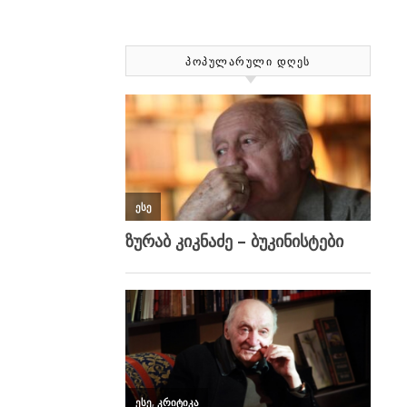
ᲞᲝᲞᲣᲚᲐᲠᲣᲚᲘ ᲓᲦᲔᲡ