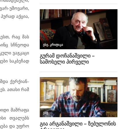
ომზადებული,
ვარ-უშოვარი,
 პურად აქცია,
ესთ, რაც მას
აინც სჩნეოდა
უკული ვაჟკაცი
ები საკბეჩად
მდა ქერქიან-
ეს. ათასი რამ
დიდი მაშრაფა
ისი თვალებს
ტება და უფრო