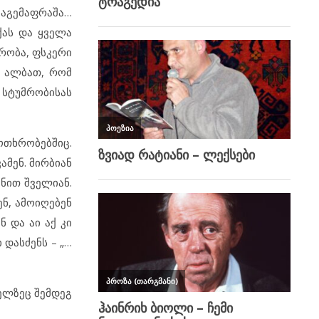
ბაგემაფრაშა…
ქას და ყველა
რობა, ფსკერი
ს ალბათ, რომ
 სტუმრობისას
ოთხრობებშიც.
ამენ. მირბიან
ნით შველიან.
ენ, ამოიღებენ
ნ და აი აქ კი
 დასძენს – „…
მელზეც შემდეგ