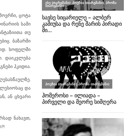
 მოვრჩი, ცოტა
ინარიის სამი
ანტაზიითა თუ
ბიც. ბაზარში
როდ. სოფელში
ი. დაიკვლება
გნები ჰკიდია.
ღესასწაულზე.
ეკლესიოსაც და
ნ, ან ცხვარი
რსად ნახავთ,
?!