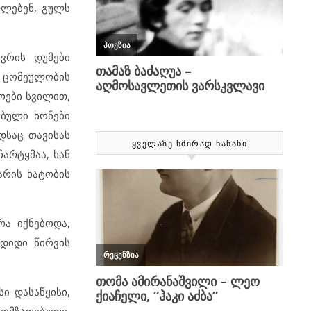
ოლებენ, გულს
ვრის დუმები
ა ცომეულობის
ლოები სვილით,
ბული ხონები
დსაც თავისას
ᲧᲕᲔᲚᲐᲖᲔ ᲮᲨᲘᲠᲐᲓ ᲜᲐᲜᲐᲮᲘ
ჩარტყმაა, ხან
 არის ხატობის
რა იქნებოდა,
 დიდი წირვის
ი დასაწყისი,