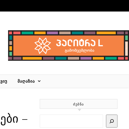
ᲕᲘᲣ
ᲛᲐᲦᲐᲖᲘᲐ
ᲫᲔᲑᲜᲐ
ები –
Search