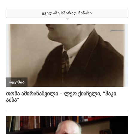
ᲧᲕᲔᲚᲐᲖᲔ ᲮᲨᲘᲠᲐᲓ ᲜᲐᲜᲐᲮᲘ