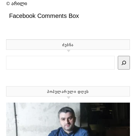
© არილი
Facebook Comments Box
ᲫᲔᲑᲜᲐ
Search
ᲞᲝᲞᲣᲚᲐᲠᲣᲚᲘ ᲓᲦᲔᲡ