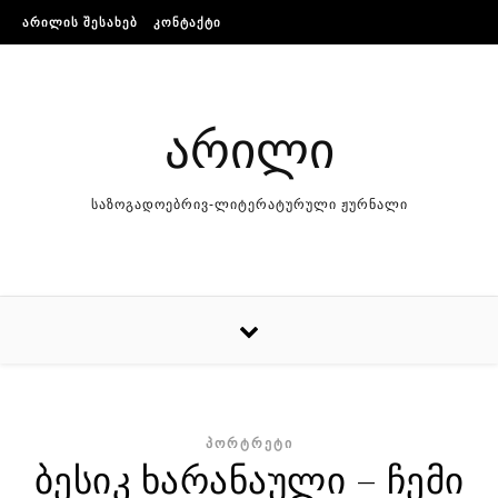
Skip to content
ᲐᲠᲘᲚᲘᲡ ᲨᲔᲡᲐᲮᲔᲑ
ᲙᲝᲜᲢᲐᲥᲢᲘ
არილი
საზოგადოებრივ-ლიტერატურული ჟურნალი
ᲞᲝᲠᲢᲠᲔᲢᲘ
ბესიკ ხარანაული – ჩემი