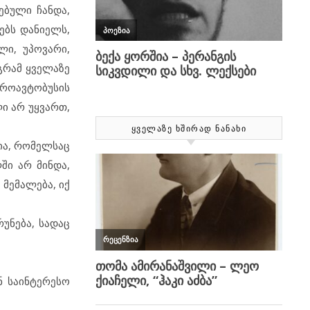
ნებული ჩანდა,
ებს დანიელს,
ლი, უპოვარი,
გრამ ყველაზე
როავტობუსის
ლი არ უყვართ,
ᲧᲕᲔᲚᲐᲖᲔ ᲮᲨᲘᲠᲐᲓ ᲜᲐᲜᲐᲮᲘ
ია, რომელსაც
ში არ მინდა,
 მემალება, იქ
უნება, სადაც
ნ საინტერესო