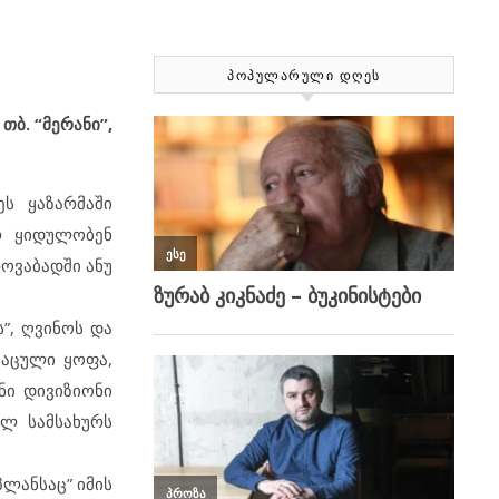
ᲞᲝᲞᲣᲚᲐᲠᲣᲚᲘ ᲓᲦᲔᲡ
თბ. “მერანი”,
ს ყაზარმაში
რ ყიდულობენ
ოვაბადში ანუ
ს”, ღვინოს და
კაცული ყოფა,
ნი დივიზიონი
ელ სამსახურს
პლანსაც” იმის