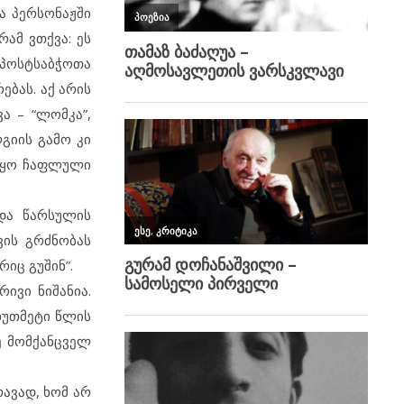
ა პერსონაჟში
ამ ვთქვა: ეს
პოსტსაბჭოთა
ებას. აქ არის
ა – “ლომკა”,
გიის გამო კი
 იყო ჩაფლული
და წარსულის
ვის გრძნობას
რიც გუშინ”.
ივი ნიშანია.
ხუთმეტი წლის
ე მომქანცველ
ავად, ხომ არ