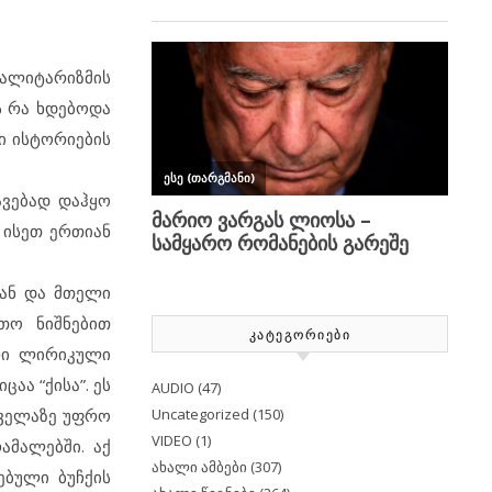
ტალიტარიზმის
ს რა ხდებოდა
ლი ისტორიების
ავებად დაჰყო
 ისეთ ერთიან
გან და მთელი
თო ნიშნებით
ᲙᲐᲢᲔᲒᲝᲠᲘᲔᲑᲘ
არი ლირიკული
აა “ქისა”. ეს
AUDIO
(47)
Uncategorized
(150)
ყველაზე უფრო
VIDEO
(1)
ამალებში. აქ
ახალი ამბები
(307)
ებული ბუჩქის