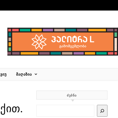
ᲕᲘᲣ
ᲛᲐᲦᲐᲖᲘᲐ
ᲫᲔᲑᲜᲐ
ქით.
Search