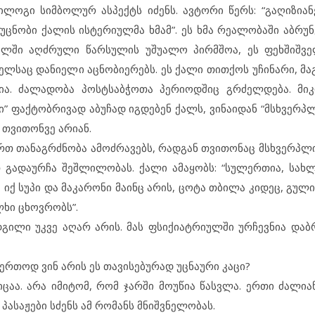
ეპილოგი სიმბოლურ ასპექტს იძენს. ავტორი წერს: “გაღიზია
უცნობი ქალის ისტერიულმა ხმამ”. ეს ხმა რეალობაში აბრუნ
ელში აღძრული წარსულის უშუალო პირმშოა, ეს ფეხშიშვე
ელსაც დანიელი აცნობიერებს. ეს ქალი თითქოს უჩინარი, მა
. ძალადობა პოსტსაბჭოთა პერიოდშიც გრძელდება. მიკ
ი” ფაქტობრივად აბუჩად იგდებენ ქალს, ვინაიდან “მსხვერპ
 თვითონვე არიან.
ართ თანაგრძნობა ამოძრავებს, რადგან თვითონაც მსხვერპლ
 გადაურჩა შეშლილობას. ქალი ამაყობს: “სულერთია, სახლ
 იქ სუპი და მაკარონი მაინც არის, ცოტა თბილა კიდეც, გული
ალხი ცხოვრობს”.
დგილი უკვე აღარ არის. მას ფსიქიატრიულში ურჩევნია დაბრ
ერთოდ ვინ არის ეს თავისებურად უცნაური კაცი?
ცაა. არა იმიტომ, რომ ჯარში მოუწია წასვლა. ერთი ძალია
პასაჟები სძენს ამ რომანს მნიშვნელობას.