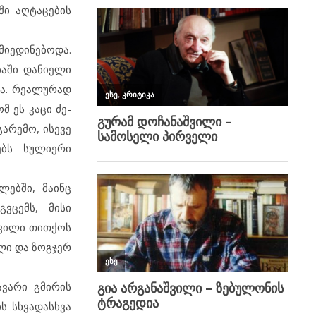
ში აღტაცების
იედინებოდა.
ბაში დანიელი
და. რეალურად
მ ეს კაცი ძე-
გარემო, ისევე
ებს სულიერი
ლებში, მაინც
ვცემს, მისი
შვილი თითქოს
ლი და ზოგჯერ
ავარი გმირის
ს სხვადასხვა