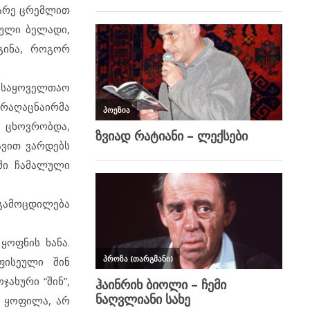
ხარე ცრემლით
ბული ბელადი,
გინა, როგორ
 საყოველთაო
 რაღაცნაირმა
ი ცხოვრობდა,
ავით ვარდებს
აში ჩამალული
გამოცდილება
ყოფნის ხანა.
ფისეული შინ
ჯახური “შინ”,
რ ყოფილა, არ