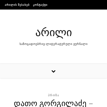
Skip to content
ᲐᲠᲘᲚᲘᲡ ᲨᲔᲡᲐᲮᲔᲑ
ᲙᲝᲜᲢᲐᲥᲢᲘ
არილი
საზოგადოებრივ-ლიტერატურული ჟურნალი
ᲞᲠᲝᲖᲐ
დათო გორგილაძე –