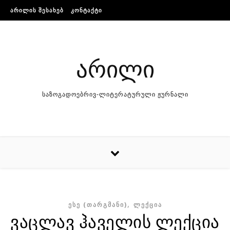
Skip to content
ᲐᲠᲘᲚᲘᲡ ᲨᲔᲡᲐᲮᲔᲑ
ᲙᲝᲜᲢᲐᲥᲢᲘ
არილი
საზოგადოებრივ-ლიტერატურული ჟურნალი
,
ᲔᲡᲔ (ᲗᲐᲠᲒᲛᲐᲜᲘ)
ᲚᲔᲥᲪᲘᲐ
ვაცლავ ჰაველის ლექცია