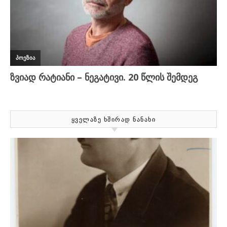
ᲧᲕᲔᲚᲐᲖᲔ ᲮᲨᲘᲠᲐᲓ ᲜᲐᲜᲐᲮᲘ