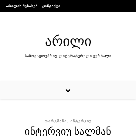
Skip to content
ᲐᲠᲘᲚᲘᲡ ᲨᲔᲡᲐᲮᲔᲑ
ᲙᲝᲜᲢᲐᲥᲢᲘ
არილი
საზოგადოებრივ-ლიტერატურული ჟურნალი
,
ᲗᲐᲠᲒᲛᲐᲜᲘ
ᲘᲜᲢᲔᲠᲕᲘᲣ
ინტერვიუ სალმან