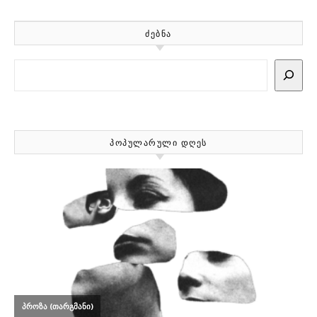
ᲫᲔᲑᲜᲐ
Search
ᲞᲝᲞᲣᲚᲐᲠᲣᲚᲘ ᲓᲦᲔᲡ