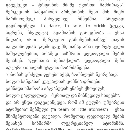
გავექცევი – ტრფობის მძიმე ტვირთი ჩამძირავს”.
მერკუციოს სამყაროში არსებობის წესი მის მიერ
წარმოთქმულ პირველივე ზმნებშია სრულად
გადმოცემული: to dance, to soar, to prickle (ცეკვა,
აფრენა, ჩხვლეტა). ადამიანის გარეგნობა – ესაა
ნიღაბი, visor. მერკუციო გამოჩენისთანავე თავის
ფილოსოფიას გადმოგვცემს, თანაც არა თეორეტიკული
საშუალებებით, არამედ სიზმრით დედოფალი მების
შესახებ. “ფერიათა ბებიაქალი”, დედოფალი მები
ფუტურო თხილის ეტლით მობრძანდება:
“ობობას გრძელი ფეხები აქვს, ბორბლებს წკირებად,
ხოლო ხანდახან კუტკალიას კოპწია ფრთები.
ჭაპნადა ხმარობს აბლაბუდას უნაზეს ქსოვილს,
ხოლო ცალუღლად – მკრთალ და მიბნედილ სხივებს”.
და არ უნდა დაგვავიწყდეს, რომ ამ ეტლში “უმცირესი
ატომებია” შებმული (“a team of little atomies”) – ესაა
მნიშვნელოვანი დეტალი, რომელიც დედოფალ მების
შესახებ სიზმარში ლუკრეციანულ ატომიზმს,