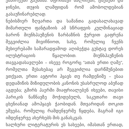
ემპირეები გაუხსნა: მფრინავი ხალიჩები, ცხენები და
ჯინები, თუჯის ლამფიდან რომ ამობოლდებიან
გასაუჩინარებლად.
ნებისმიერ ზღვართა და სამანთა გადასალახავად
მიმართული ფანტაზიის ამ სწრაფვის კულმინაციად
ბარონ მიუნხჰაუზენის ზარბაზნის ჭურვით გაფრენა
შეგვიძლია მივიჩნიოთ, სახე, რომელიც ჩვენს
მეხიერებაში სამარადჟამოდ აღიბეჭდა გუსტავ დორეს
ილუსტრაციის წყალობით. მიუნხჰაუზენის
თავგადასავლები – ისევე როგორც “ათას ერთი ღამე”,
რომელთა შესახებაც არ შეგვიძლია დარწმუნებით
ვთქვათ, ერთი ავტორი ჰყავს თუ რამდენიმე – ესაა
დედამიწის მიზიდულობის კანონის უსასრულოდ აბუჩად
აგდება; გმირს ჰაერში მიაფრიალებენ იხვები, თავისი
პარიკის ნაწნავზე მოჭიდებულს, საკუთარი თავი
ცხენიანად ამოჰყავს ჭაობიდან. მთვარიდან თოკით
ეშვება, რომელიც რამდენჯერმე წყდება, მაგრამ იგი
იმდენჯერვე ახერხებს მის განასკვას.
ხალხური ლიტერატურის ეს სახეები, იმასთან ერთად,