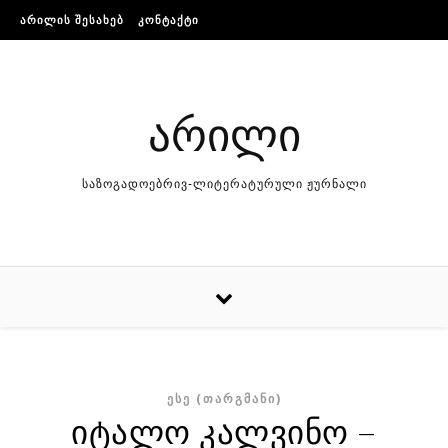
Skip to content
ᲐᲠᲘᲚᲘᲡ ᲨᲔᲡᲐᲮᲔᲑ
ᲙᲝᲜᲢᲐᲥᲢᲘ
არილი
საზოგადოებრივ-ლიტერატურული ჟურნალი
ᲔᲡᲔ (ᲗᲐᲠᲒᲛᲐᲜᲘ)
იტალო კალვინო –