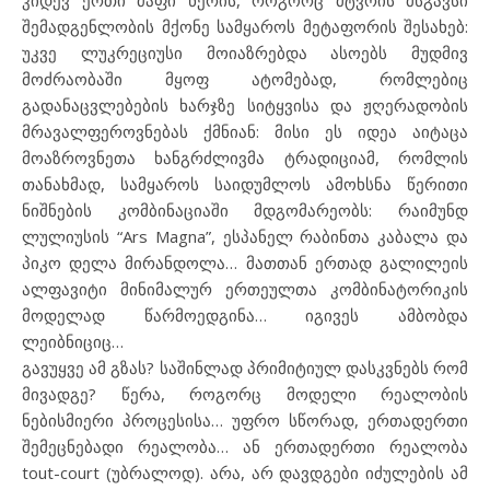
კიდევ ერთი ძაფი წერის, როგორც მტვრის მსგავსი
შემადგენლობის მქონე სამყაროს მეტაფორის შესახებ:
უკვე ლუკრეციუსი მოიაზრებდა ასოებს მუდმივ
მოძრაობაში მყოფ ატომებად, რომლებიც
გადანაცვლებების ხარჯზე სიტყვისა და ჟღერადობის
მრავალფეროვნებას ქმნიან: მისი ეს იდეა აიტაცა
მოაზროვნეთა ხანგრძლივმა ტრადიციამ, რომლის
თანახმად, სამყაროს საიდუმლოს ამოხსნა წერითი
ნიშნების კომბინაციაში მდგომარეობს: რაიმუნდ
ლულიუსის “Ars Magna”, ესპანელ რაბინთა კაბალა და
პიკო დელა მირანდოლა… მათთან ერთად გალილეის
ალფავიტი მინიმალურ ერთეულთა კომბინატორიკის
მოდელად წარმოედგინა… იგივეს ამბობდა
ლეიბნიციც…
გავუყვე ამ გზას? საშინლად პრიმიტიულ დასკვნებს რომ
მივადგე? წერა, როგორც მოდელი რეალობის
ნებისმიერი პროცესისა… უფრო სწორად, ერთადერთი
შემეცნებადი რეალობა… ან ერთადერთი რეალობა
tout-court (უბრალოდ). არა, არ დავდგები იძულების ამ