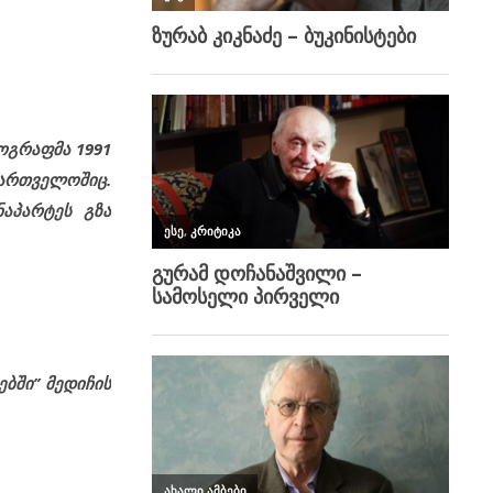
ოგრაფმა 1991
აქართველოშიც.
ნაპარტეს გზა
ბში’’ მედიჩის