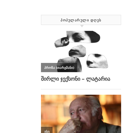
ᲞᲝᲞᲣᲚᲐᲠᲣᲚᲘ ᲓᲦᲔᲡ