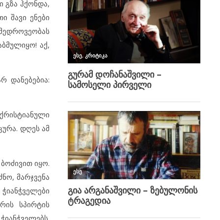
 გზა ჰქონდა,
ი შავი ენები
ამედროვეობას
ბმულიყო! აქ,
რ დანებებია:
ქრისტიანული
ცურა. დღეს ამ
 ბოძივით იყო.
ძნო, მარჯვენა
 ჭიანჭველები
ურის სპირტის
იანჭველებს.