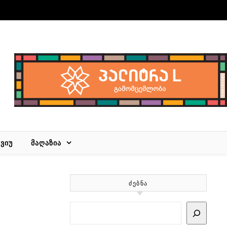
ᲕᲘᲣ
ᲛᲐᲦᲐᲖᲘᲐ
ᲫᲔᲑᲜᲐ
Search