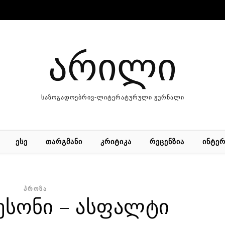
არილი
საზოგადოებრივ-ლიტერატურული ჟურნალი
ᲔᲡᲔ
ᲗᲐᲠᲒᲛᲐᲜᲘ
ᲙᲠᲘᲢᲘᲙᲐ
ᲠᲔᲪᲔᲜᲖᲘᲐ
ᲘᲜᲢᲔᲠ
ᲞᲠᲝᲖᲐ
ესონი – ასფალტი