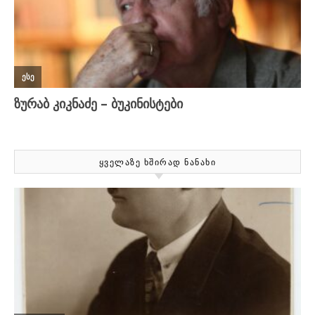
ᲧᲕᲔᲚᲐᲖᲔ ᲮᲨᲘᲠᲐᲓ ᲜᲐᲜᲐᲮᲘ