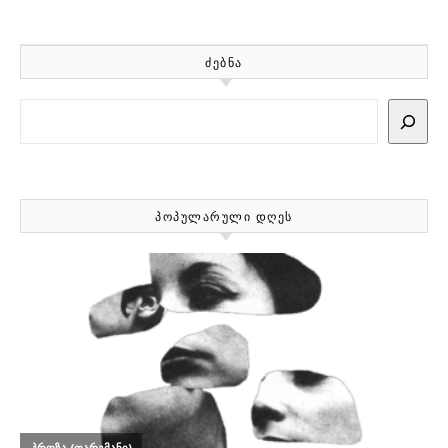
ᲫᲔᲑᲜᲐ
Search
ᲞᲝᲞᲣᲚᲐᲠᲣᲚᲘ ᲓᲦᲔᲡ