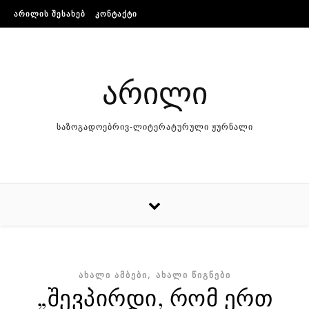
Skip to content
ᲐᲠᲘᲚᲘᲡ ᲨᲔᲡᲐᲮᲔᲑ
ᲙᲝᲜᲢᲐᲥᲢᲘ
არილი
საზოგადოებრივ-ლიტერატურული ჟურნალი
,
ᲐᲮᲐᲚᲘ ᲐᲛᲑᲔᲑᲘ
ᲐᲮᲐᲚᲘ ᲬᲘᲒᲜᲔᲑᲘ
„შევპირდი, რომ ერთ