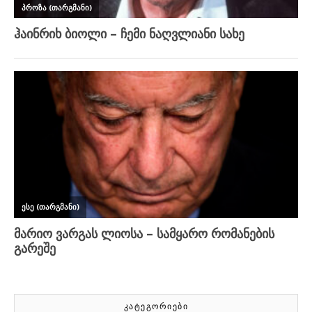
ᲙᲐᲢᲔᲒᲝᲠᲘᲔᲑᲘ