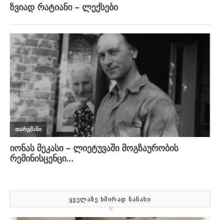
ᲧᲕᲔᲚᲐᲖᲔ ᲮᲨᲘᲠᲐᲓ ᲜᲐᲜᲐᲮᲘ