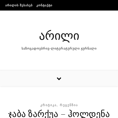
Skip to content
ᲐᲠᲘᲚᲘᲡ ᲨᲔᲡᲐᲮᲔᲑ
ᲙᲝᲜᲢᲐᲥᲢᲘ
არილი
საზოგადოებრივ-ლიტერატურული ჟურნალი
,
ᲙᲠᲘᲢᲘᲙᲐ
ᲠᲔᲪᲔᲜᲖᲘᲐ
ჯაბა ზარქუა – ჰოლდენა