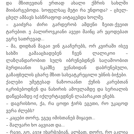
და მზითევთან ერთად ახალი ქმრის სახლში
მიიბარგებოდა. სოფელსაც მეტი რა უნდოდა? – ცხელ-
ცხელ ამბავს სასწრაფოდ აიტაცებდა ხოლმე.
– გაიძვრა ძირი გარდერობ ამდენი ზეით-ქვეით
ტარებით. ე პალიროვკიანი ავეჯი მაინც არ ეცოდებათ
ეგრე სათრევად…
– მა, დიდხან მაგაი ვინ გააჩერებს, ორ კვირაში ისევ
სახში გამააცხადებენ ჩვენ ლალიკოი –
ლაზღანდარობით სულს იბრუნებდნენ საღამოობით
ბურდიაანთ სკამზე ვენახიდან დაბრუნებული,
გაზაფხულის ცხარე მზით სახეატკრეცილი უბნის ბიჭები.
ქალები უმეტესად ნაზოოაანთ ქუჩის კარებთან
იკრიბებოდნენ და ნახირის ამოვლამდე და სერიალის
დაწყებამდე იქ იქლერტავდნენ ლაპარაკით ენებს.
– დაგრისხოი, ქა, რა ცოფი ჭირს ეგეთი, რო უკაცოდ
ვერა ძლებს?
– კაცები თორე, ეგეც იმისთანებ მიყავთ…
– შალვარი ხო აცვიათ და…
– რავი, გო, ავეჯ ეხარბებიან, ალბათ, თორე, რო აკლია