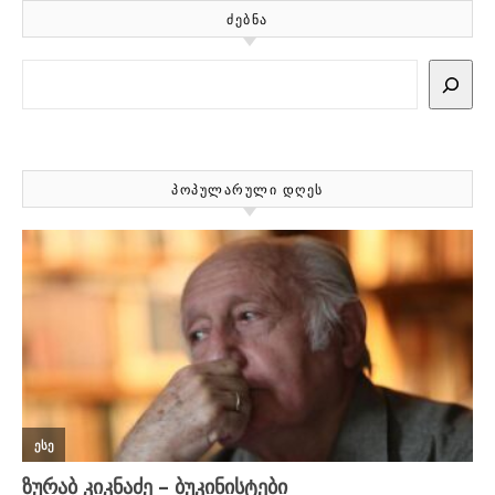
ᲫᲔᲑᲜᲐ
Search
ᲞᲝᲞᲣᲚᲐᲠᲣᲚᲘ ᲓᲦᲔᲡ