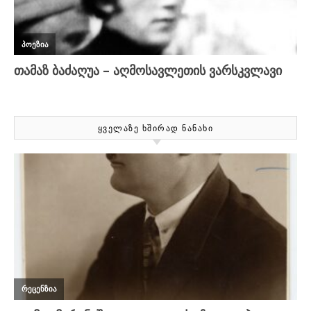
ᲧᲕᲔᲚᲐᲖᲔ ᲮᲨᲘᲠᲐᲓ ᲜᲐᲜᲐᲮᲘ