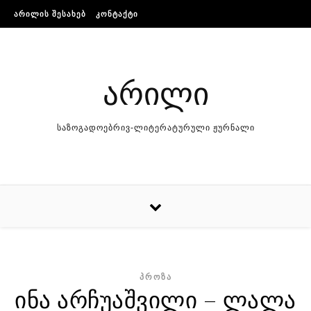
Skip to content
ᲐᲠᲘᲚᲘᲡ ᲨᲔᲡᲐᲮᲔᲑ
ᲙᲝᲜᲢᲐᲥᲢᲘ
არილი
საზოგადოებრივ-ლიტერატურული ჟურნალი
ᲞᲠᲝᲖᲐ
ინა არჩუაშვილი – ლალა