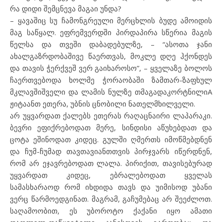
რა დიდი შემცნევა მაგაი უნდა?
– ყავაშიც სუ ჩამონგრეული მერცხლის ბუდე ამოიდის
მაგ საწყალ. ეფრემვერდში პირდაპირა სწერია მაგის
წელსა და თვეში დაბადებულზე, – “ასოთა ჯანი
ახალგაზრდობაშივე წაერთვას, მოკლე დღე ჰქონდეს
და თავის ჭერქვეშ ვერ გაიხაროსო”, – ყველაზე ბოლოს
ჩაერთვებოდა ხოლმე ჭორაობაში ზამთარ-ზაფხულ
მკლავშიშველი და ლამის ნულზე თმაგადაკორტნილიA
ჟიტაანთ ეთერა, უბნის ცნობილი ნათელმხილველი.
არ უყვარდათ ქალებს ეთერას რაღაცნაირი ლაპარაკი.
ბევრი ეფიქრებოდათ მერე, სინდისი აწუხებდათ და
ცოტა ეშინოდათ კიდეც. გულში ღმერთს იმოწმებდნენ
და ჩუმ-ჩუმად თავთავიანთთვის პირჯვარს იწერდნენ,
რომ არ ეჯავრებოდათ ლალა. პირიქით, თავისებურად
უყვარდათ კიდეც, ებრალებოდათ ყველას
სამასხარაოდ რომ იხდიდა თავს და უიმისოდ უბანი
ვერც წარმოედგინათ. მაგრამ, გაჩუმებაც არ შეეძლოთ.
საღამოობით, ეს უბოროტო ქაქანი იყო ამათი