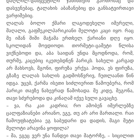
დაღლილ-დაწყვეტილი ჯანისთვის გართობაც და
დასვენებაც, ტალახის აბაზანებიც და განსატვირთავი
ვარჯიშებიც.
ლალას ბოლო ქმარი ლაგოდეხელი იმერელი,
მაღალი, გაფშეკილპარიკიანი მელოტი კაცი იყო. რაც
მე იმან შიში მაჭამა ერთხელ. ქარიანი დღე იყო.
სკოლიდან მოვდიოდი. თორმეტი-ცამეტი წლისა
ვიქნებოდი და, აბა საიდან უნდა მცოდნოდა, რომ,
თურმე, კაცებიც იკეთებდნენ პარიკს. სახელი კარგად
არ მახსოვს, მგონი, ფირუზა ერქვა. ჰოდა, ეს ფირუზა,
გზაზე ლალას სახლის გადმოსწვრივ, ჩუთლაანთ წინ
იდგა. უცებ, ქარმა ისეთი სიძლიერით წამოუბერა, რომ
პარიკი თავზე ნახევრად წამოხადა. მე კიდე, მეგონა,
თავი სძვრებოდა და კინაღამ იქვე სული გავაცხე.
– ვა, რა კაი კადრია; რო ამობენ იმერლებზე
ცალფაზიანები არიანო, ეგე, თუ არ არი მართალი. რაი
ჩამოუფხატებია ეგ საბუდარი და დადის, მაგი მეტი
მელოტი არავინა ყოფილა?
– მა, ეგეც ვერ უნა ჩანდეი თავი მატორზე, – სიცილით