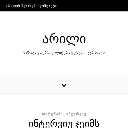
Skip to content
ᲐᲠᲘᲚᲘᲡ ᲨᲔᲡᲐᲮᲔᲑ
ᲙᲝᲜᲢᲐᲥᲢᲘ
არილი
საზოგადოებრივ-ლიტერატურული ჟურნალი
,
ᲗᲐᲠᲒᲛᲐᲜᲘ
ᲘᲜᲢᲔᲠᲕᲘᲣ
ინტერვიუ ჯეიმს