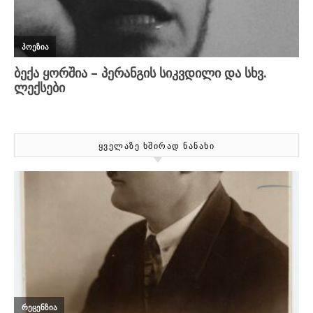
ᲧᲕᲔᲚᲐᲖᲔ ᲮᲨᲘᲠᲐᲓ ᲜᲐᲜᲐᲮᲘ