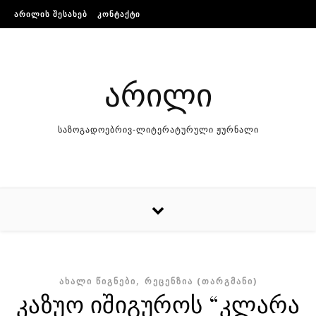
Skip to content
ᲐᲠᲘᲚᲘᲡ ᲨᲔᲡᲐᲮᲔᲑ
ᲙᲝᲜᲢᲐᲥᲢᲘ
არილი
საზოგადოებრივ-ლიტერატურული ჟურნალი
,
ᲐᲮᲐᲚᲘ ᲬᲘᲒᲜᲔᲑᲘ
ᲠᲔᲪᲔᲜᲖᲘᲐ (ᲗᲐᲠᲒᲛᲐᲜᲘ)
კაზუო იშიგუროს “კლარა