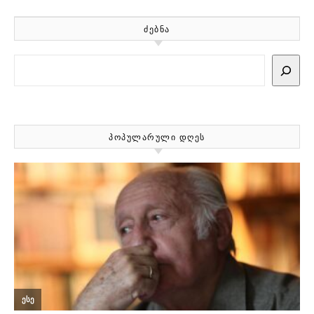
ᲫᲔᲑᲜᲐ
Search
ᲞᲝᲞᲣᲚᲐᲠᲣᲚᲘ ᲓᲦᲔᲡ