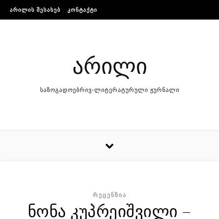
Skip to content
ᲐᲠᲘᲚᲘᲡ ᲨᲔᲡᲐᲮᲔᲑ
ᲙᲝᲜᲢᲐᲥᲢᲘ
არილი
საზოგადოებრივ-ლიტერატურული ჟურნალი
ᲠᲔᲪᲔᲜᲖᲘᲐ
ნონა კუპრეიშვილი –