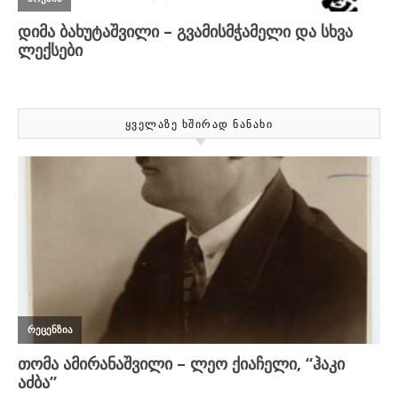
ᲧᲕᲔᲚᲐᲖᲔ ᲮᲨᲘᲠᲐᲓ ᲜᲐᲜᲐᲮᲘ