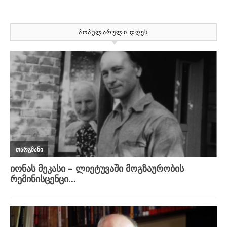
ᲞᲝᲞᲣᲚᲐᲠᲣᲚᲘ ᲓᲦᲔᲡ