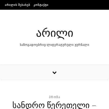
Skip to content
ᲐᲠᲘᲚᲘᲡ ᲨᲔᲡᲐᲮᲔᲑ
ᲙᲝᲜᲢᲐᲥᲢᲘ
არილი
საზოგადოებრივ-ლიტერატურული ჟურნალი
ᲞᲠᲝᲖᲐ
სანდრო წერეთელი –