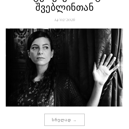
შვებლინთან
14/02/2026
ᲡᲠᲣᲚᲐᲓ →