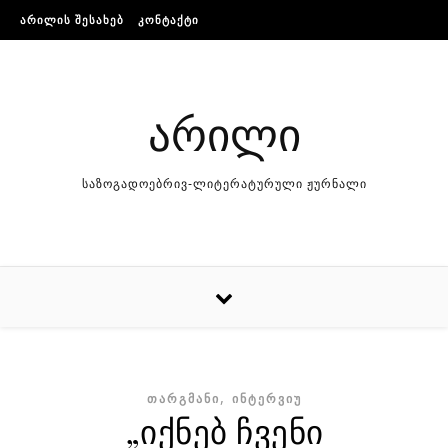
Skip to content
ᲐᲠᲘᲚᲘᲡ ᲨᲔᲡᲐᲮᲔᲑ
ᲙᲝᲜᲢᲐᲥᲢᲘ
არილი
საზოგადოებრივ-ლიტერატურული ჟურნალი
,
ᲗᲐᲠᲒᲛᲐᲜᲘ
ᲘᲜᲢᲔᲠᲕᲘᲣ
„იქნებ ჩვენი