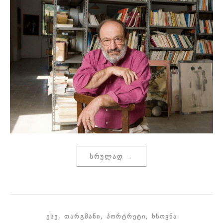
ᲡᲠᲣᲚᲐᲓ →
,
,
,
ᲔᲡᲔ
ᲗᲐᲠᲒᲛᲐᲜᲘ
ᲞᲝᲠᲢᲠᲔᲢᲘ
ᲮᲡᲝᲕᲜᲐ