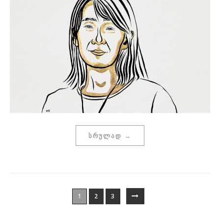
ᲡᲠᲣᲚᲐᲓ →
1
2
3