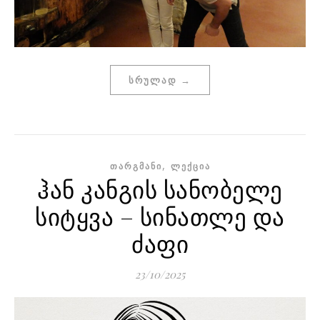
ᲡᲠᲣᲚᲐᲓ →
,
ᲗᲐᲠᲒᲛᲐᲜᲘ
ᲚᲔᲥᲪᲘᲐ
ჰან კანგის სანობელე
სიტყვა – სინათლე და
ძაფი
23/10/2025