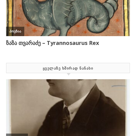
ᲧᲕᲔᲚᲐᲖᲔ ᲮᲨᲘᲠᲐᲓ ᲜᲐᲜᲐᲮᲘ