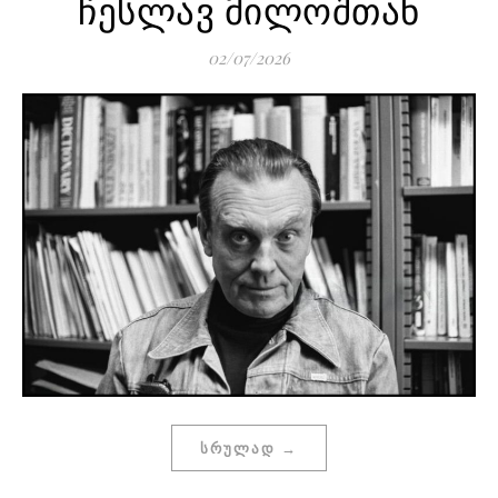
ჩესლავ მილოშთან
02/07/2026
ᲡᲠᲣᲚᲐᲓ →