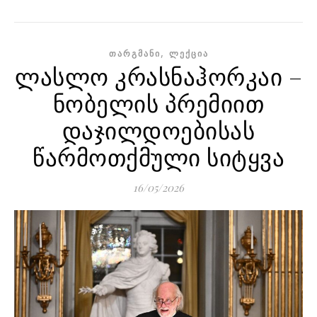
,
ᲗᲐᲠᲒᲛᲐᲜᲘ
ᲚᲔᲥᲪᲘᲐ
ლასლო კრასნაჰორკაი –
ნობელის პრემიით
დაჯილდოებისას
წარმოთქმული სიტყვა
16/05/2026