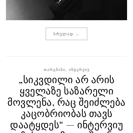
ᲡᲠᲣᲚᲐᲓ →
,
ᲗᲐᲠᲒᲛᲐᲜᲘ
ᲘᲜᲢᲔᲠᲕᲘᲣ
„სიკვდილი არ არის
ყველაზე საზარელი
მოვლენა, რაც შეიძლება
კაცობრიობას თავს
დაატყდეს“ — ინტერვიუ