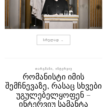
ᲡᲠᲣᲚᲐᲓ →
,
ᲗᲐᲠᲒᲛᲐᲜᲘ
ᲘᲜᲢᲔᲠᲕᲘᲣ
რომანისტი იმის
შემჩნევაზე, რასაც სხვები
უგულებელყოფენ –
ინტერვიუ სამანტა