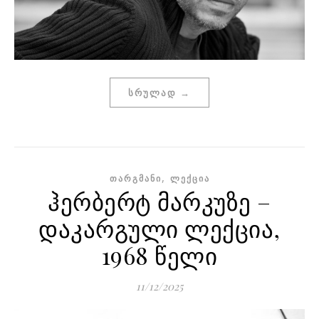
ᲡᲠᲣᲚᲐᲓ →
,
ᲗᲐᲠᲒᲛᲐᲜᲘ
ᲚᲔᲥᲪᲘᲐ
ჰერბერტ მარკუზე –
დაკარგული ლექცია,
1968 წელი
11/12/2025