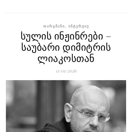
,
ᲗᲐᲠᲒᲛᲐᲜᲘ
ᲘᲜᲢᲔᲠᲕᲘᲣ
სულის ინჟინრები –
საუბარი დიმიტრის
ლიაკოსთან
11/01/2026