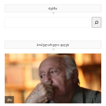
ᲫᲔᲑᲜᲐ
Search
ᲞᲝᲞᲣᲚᲐᲠᲣᲚᲘ ᲓᲦᲔᲡ