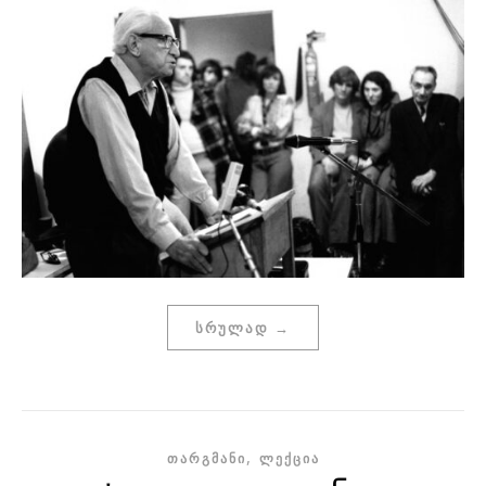
ᲡᲠᲣᲚᲐᲓ →
,
ᲗᲐᲠᲒᲛᲐᲜᲘ
ᲚᲔᲥᲪᲘᲐ