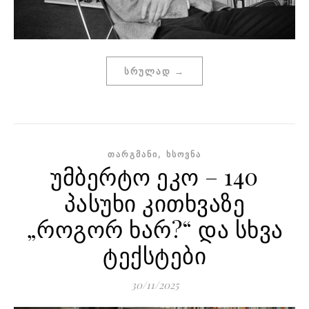
ᲡᲠᲣᲚᲐᲓ →
,
ᲗᲐᲠᲒᲛᲐᲜᲘ
ᲮᲡᲝᲕᲜᲐ
უმბერტო ეკო – 140
პასუხი კითხვაზე
„როგორ ხარ?“ და სხვა
ტექსტები
30/11/2025