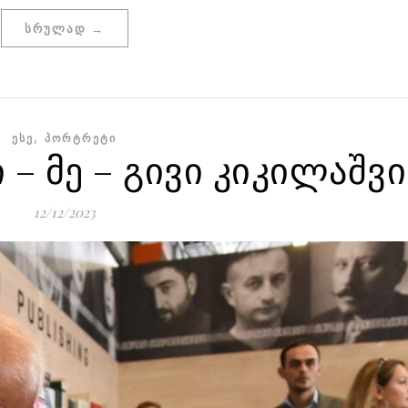
ᲡᲠᲣᲚᲐᲓ →
,
ᲔᲡᲔ
ᲞᲝᲠᲢᲠᲔᲢᲘ
 – მე – გივი კიკილაშვ
12/12/2023