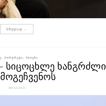
ᲡᲠᲣᲚᲐᲓ →
,
,
Ე
ᲞᲝᲠᲢᲠᲔᲢᲘ
ᲮᲡᲝᲕᲜᲐ
– სიცოცხლე ხანგრძლ
მოგეჩვენოს
09/12/2023