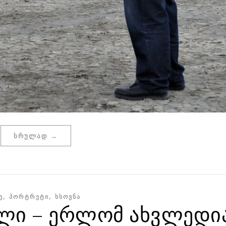
ᲡᲠᲣᲚᲐᲓ →
,
,
Ე
ᲞᲝᲠᲢᲠᲔᲢᲘ
ᲮᲡᲝᲕᲜᲐ
ლი – ერლომ ახვლედია