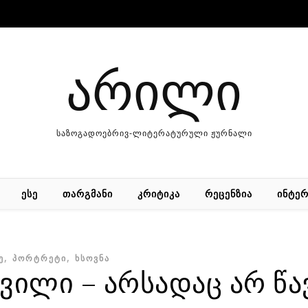
არილი
საზოგადოებრივ-ლიტერატურული ჟურნალი
ᲔᲡᲔ
ᲗᲐᲠᲒᲛᲐᲜᲘ
ᲙᲠᲘᲢᲘᲙᲐ
ᲠᲔᲪᲔᲜᲖᲘᲐ
ᲘᲜᲢᲔᲠ
,
,
Ე
ᲞᲝᲠᲢᲠᲔᲢᲘ
ᲮᲡᲝᲕᲜᲐ
ვილი – არსადაც არ წა