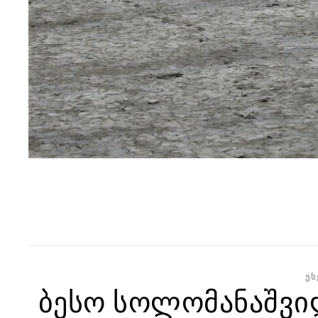
ᲔᲡ
ბესო სოლომანაშვი