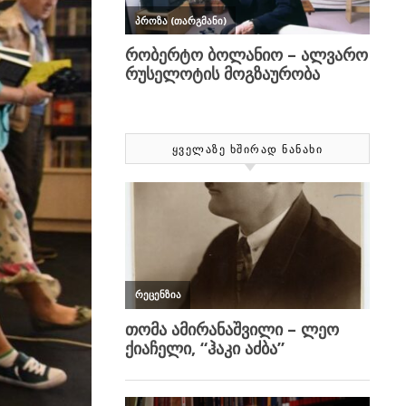
ᲧᲕᲔᲚᲐᲖᲔ ᲮᲨᲘᲠᲐᲓ ᲜᲐᲜᲐᲮᲘ