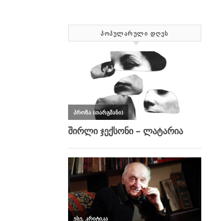
ᲞᲝᲞᲣᲚᲐᲠᲣᲚᲘ ᲓᲦᲔᲡ