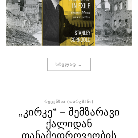
ᲡᲠᲣᲚᲐᲓ →
ᲠᲔᲪᲔᲜᲖᲘᲐ (ᲗᲐᲠᲒᲛᲐᲜᲘ)
„კირკე“ – შემზარავი
ქალიდან
თანამედროვეობის