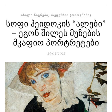
,
ᲐᲮᲐᲚᲘ ᲬᲘᲒᲜᲔᲑᲘ
ᲠᲔᲪᲔᲜᲖᲘᲐ (ᲗᲐᲠᲒᲛᲐᲜᲘ)
სოფი ჰეიდოკის “ალები”
– ეგონ შილეს მუზების
მკაფიო პორტრეტები
25/03/2022