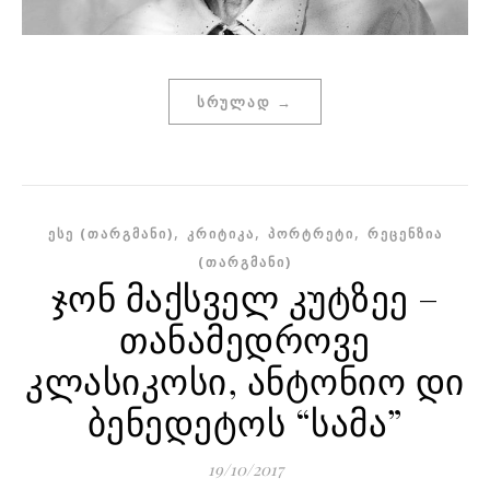
ᲡᲠᲣᲚᲐᲓ →
,
,
,
ᲔᲡᲔ (ᲗᲐᲠᲒᲛᲐᲜᲘ)
ᲙᲠᲘᲢᲘᲙᲐ
ᲞᲝᲠᲢᲠᲔᲢᲘ
ᲠᲔᲪᲔᲜᲖᲘᲐ
(ᲗᲐᲠᲒᲛᲐᲜᲘ)
ჯონ მაქსველ კუტზეე –
თანამედროვე
კლასიკოსი, ანტონიო დი
ბენედეტოს “სამა”
19/10/2017