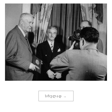
ᲡᲠᲣᲚᲐᲓ →