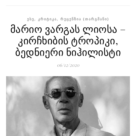
,
,
ᲔᲡᲔ
ᲙᲠᲘᲢᲘᲙᲐ
ᲠᲔᲪᲔᲜᲖᲘᲐ (ᲗᲐᲠᲒᲛᲐᲜᲘ)
მარიო ვარგას ლიოსა –
კირჩხიბის ტროპიკი,
ბედნიერი ნიჰილისტი
06/12/2020