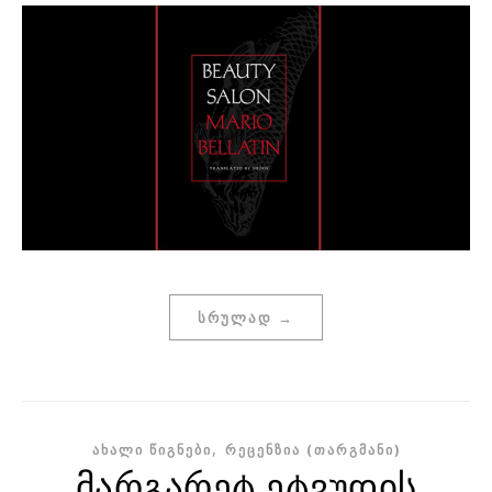
ᲡᲠᲣᲚᲐᲓ →
,
ᲐᲮᲐᲚᲘ ᲬᲘᲒᲜᲔᲑᲘ
ᲠᲔᲪᲔᲜᲖᲘᲐ (ᲗᲐᲠᲒᲛᲐᲜᲘ)
მარგარეტ ეტვუდის