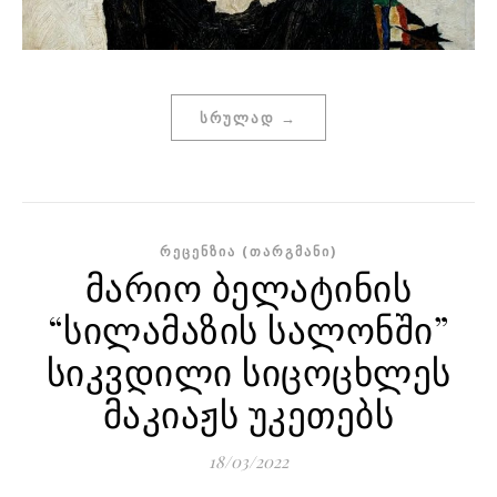
ᲡᲠᲣᲚᲐᲓ →
ᲠᲔᲪᲔᲜᲖᲘᲐ (ᲗᲐᲠᲒᲛᲐᲜᲘ)
მარიო ბელატინის
“სილამაზის სალონში”
სიკვდილი სიცოცხლეს
მაკიაჟს უკეთებს
18/03/2022