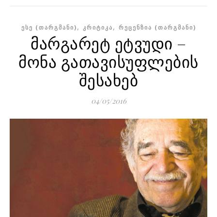
,
,
ᲔᲡᲔ (ᲗᲐᲠᲒᲛᲐᲜᲘ)
ᲙᲠᲘᲢᲘᲙᲐ
ᲠᲔᲪᲔᲜᲖᲘᲐ (ᲗᲐᲠᲒᲛᲐᲜᲘ)
მარგარეტ ეტვუდი –
მონა გათავისუფლების
შესახებ
04/05/2016