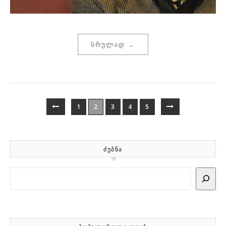
ᲡᲠᲣᲚᲐᲓ →
1
2
3
4
5
ᲫᲔᲑᲜᲐ
Search