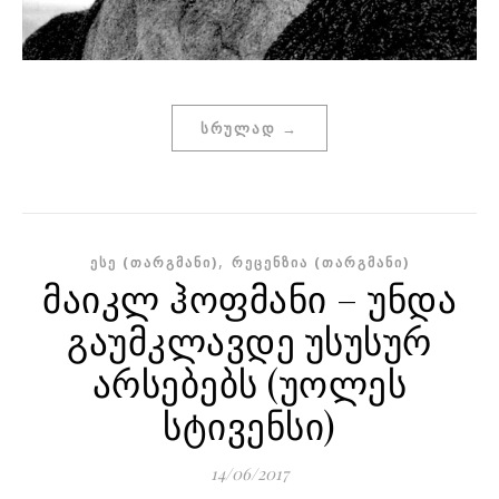
ᲡᲠᲣᲚᲐᲓ →
,
ᲔᲡᲔ (ᲗᲐᲠᲒᲛᲐᲜᲘ)
ᲠᲔᲪᲔᲜᲖᲘᲐ (ᲗᲐᲠᲒᲛᲐᲜᲘ)
მაიკლ ჰოფმანი – უნდა
გაუმკლავდე უსუსურ
არსებებს (უოლეს
სტივენსი)
14/06/2017