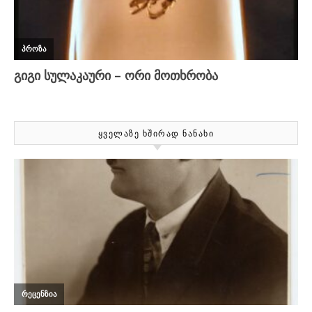
ᲧᲕᲔᲚᲐᲖᲔ ᲮᲨᲘᲠᲐᲓ ᲜᲐᲜᲐᲮᲘ