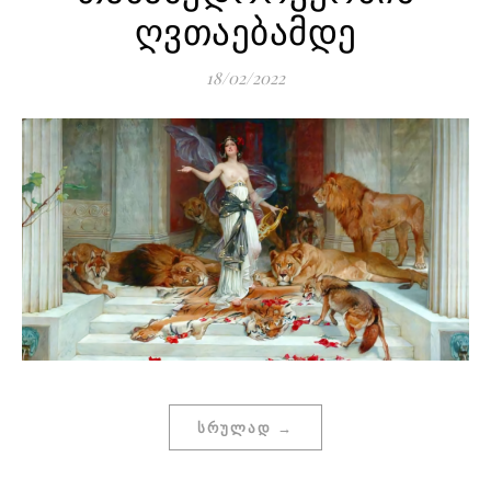
ღვთაებამდე
18/02/2022
ᲡᲠᲣᲚᲐᲓ →