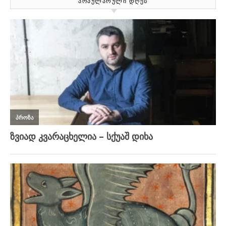
ᲞᲝᲞᲣᲚᲐᲠᲣᲚᲘ ᲓᲦᲔᲡ