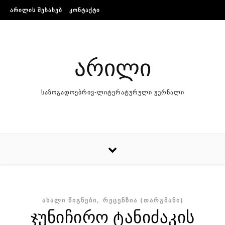
Skip to content
ᲐᲠᲘᲚᲘᲡ ᲨᲔᲡᲐᲮᲔᲑ
ᲙᲝᲜᲢᲐᲥᲢᲘ
არილი
საზოგადოებრივ-ლიტერატურული ჟურნალი
,
ᲐᲮᲐᲚᲘ ᲬᲘᲒᲜᲔᲑᲘ
ᲠᲔᲪᲔᲜᲖᲘᲐ (ᲗᲐᲠᲒᲛᲐᲜᲘ)
ჯუნიჩირო ტანიძაკის