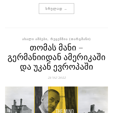
ᲡᲠᲣᲚᲐᲓ →
,
ᲐᲮᲐᲚᲘ ᲐᲛᲑᲔᲑᲘ
ᲠᲔᲪᲔᲜᲖᲘᲐ (ᲗᲐᲠᲒᲛᲐᲜᲘ)
თომას მანი –
გერმანიიდან ამერიკაში
და უკან ევროპაში
21/02/2022